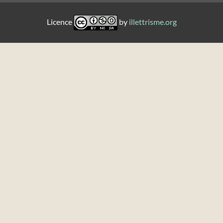
Licence
by
illettrisme.org