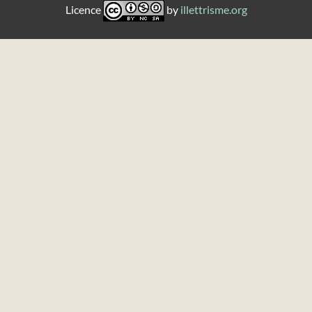
Licence
by
illettrisme.org