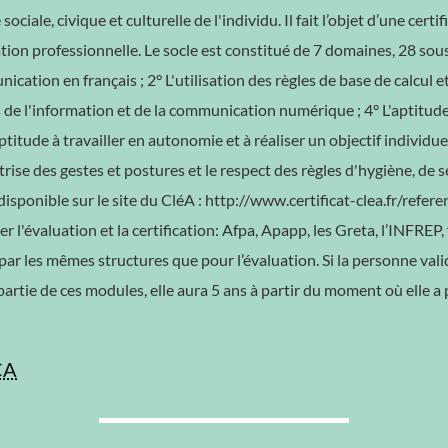
sociale, civique et culturelle de l'individu. Il fait l’objet d’une certi
ation professionnelle. Le socle est constitué de 7 domaines, 28 sou
cation en français ; 2° L'utilisation des règles de base de calcul 
de l'information et de la communication numérique ; 4° L'aptitude à
'aptitude à travailler en autonomie et à réaliser un objectif individ
aîtrise des gestes et postures et le respect des règles d'hygiène, d
disponible sur le site du CléA : http://www.certificat-clea.fr/referen
l'évaluation et la certification: Afpa, Apapp, les Greta, l’INFRE
 par les mêmes structures que pour l’évaluation. Si la personne valid
 partie de ces modules, elle aura 5 ans à partir du moment où elle a p
CA