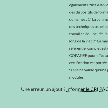
également utiles à la vie 
des dispositifs de form
domaines : 1° La communi
des techniques usuelles 
travail en équipe ; 5° L
long de la vie ; 7° La m
référentiel complet est 
COPANEF pour effectuer 
certification est portée
Si elle ne valide qu'une
modules.
Une erreur, un ajout ?
Informer le CRI
PA