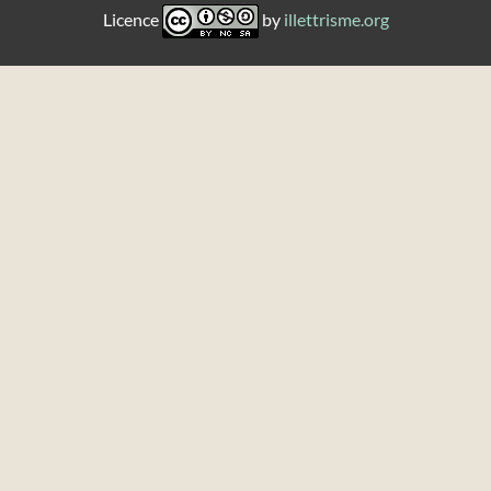
Licence
by
illettrisme.org