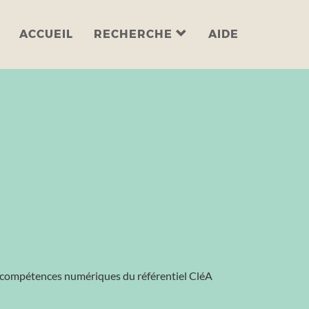
ACCUEIL
RECHERCHE
AIDE
les compétences numériques du référentiel CléA