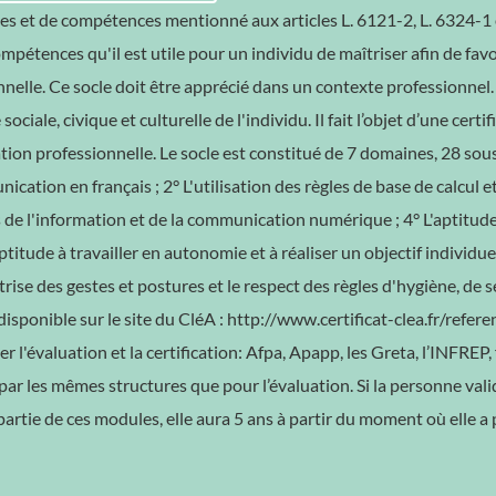
es et de compétences mentionné aux articles L. 6121-2, L. 6324-1 
pétences qu'il est utile pour un individu de maîtriser afin de favo
nnelle. Ce socle doit être apprécié dans un contexte professionne
sociale, civique et culturelle de l'individu. Il fait l’objet d’une certi
ation professionnelle. Le socle est constitué de 7 domaines, 28 sou
cation en français ; 2° L'utilisation des règles de base de calcul 
de l'information et de la communication numérique ; 4° L'aptitude à
'aptitude à travailler en autonomie et à réaliser un objectif individ
aîtrise des gestes et postures et le respect des règles d'hygiène, d
disponible sur le site du CléA : http://www.certificat-clea.fr/referen
l'évaluation et la certification: Afpa, Apapp, les Greta, l’INFRE
 par les mêmes structures que pour l’évaluation. Si la personne valid
 partie de ces modules, elle aura 5 ans à partir du moment où elle a p