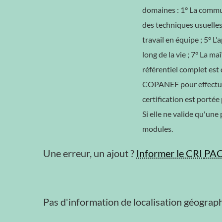
domaines : 1° La communi
des techniques usuelles 
travail en équipe ; 5° L
long de la vie ; 7° La m
référentiel complet est 
COPANEF pour effectuer 
certification est portée
Si elle ne valide qu'une
modules.
Une erreur, un ajout ?
Informer le CRI
PA
Pas d'information de localisation géograph