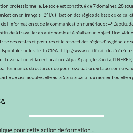
ation professionnelle. Le socle est constitué de 7 domaines, 28 sou
cation en français ; 2° L'utilisation des règles de base de calcul 
de l'information et de la communication numérique ; 4° L'aptitude à
'aptitude à travailler en autonomie et à réaliser un objectif individ
aîtrise des gestes et postures et le respect des règles d'hygiène, d
disponible sur le site du CléA : http://www.certificat-clea.fr/referen
l'évaluation et la certification: Afpa, Apapp, les Greta, l’INFRE
 par les mêmes structures que pour l’évaluation. Si la personne valid
 partie de ces modules, elle aura 5 ans à partir du moment où elle a p
CA
ique pour cette action de formation...