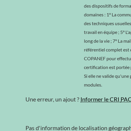
des dispositifs de form
domaines : 1° La communi
des techniques usuelles 
travail en équipe ; 5° L
long de la vie ; 7° La m
référentiel complet est 
COPANEF pour effectuer 
certification est portée
Si elle ne valide qu'une
modules.
Une erreur, un ajout ?
Informer le CRI
PA
Pas d'information de localisation géograph