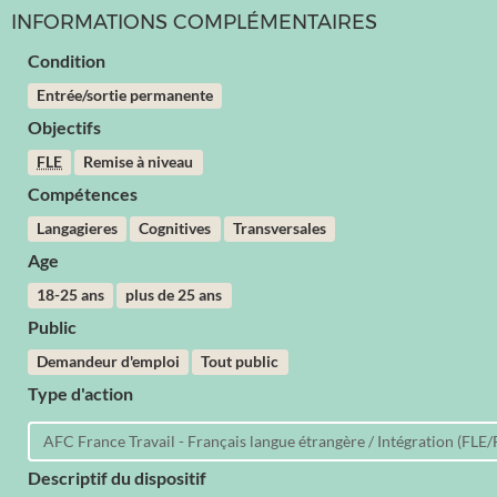
INFORMATIONS COMPLÉMENTAIRES
Condition
Entrée/sortie permanente
Objectifs
FLE
Remise à niveau
Compétences
Langagieres
Cognitives
Transversales
Age
18-25 ans
plus de 25 ans
Public
Demandeur d'emploi
Tout public
Type d'action
AFC France Travail - Français langue étrangère / Intégration (FLE/
Descriptif du dispositif