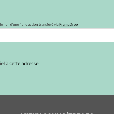
Cette espace permet de passer un message ou d'indiquer le lien d'une fiche action transféré via
FramaDrop
iel à
cette adresse