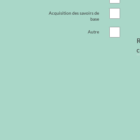
Acquisition des savoirs de
base
Autre
R
c